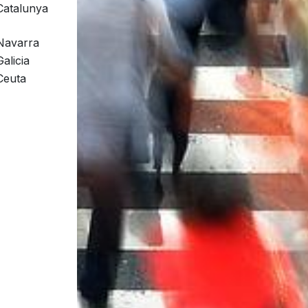
Catalunya
Navarra
Galicia
Ceuta