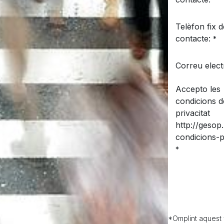
*
Telèfon fix d
contacte:
*
Correu elect
Accepto les
condicions d
privacitat
http://gesop
condicions-pr
*
*Omplint aquest 