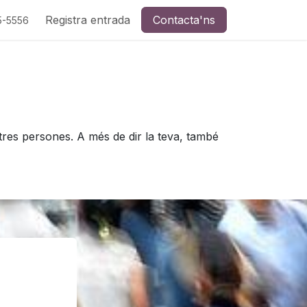
Registra entrada
Contacta'ns
5-5556
ltres persones. A més de dir la teva, també