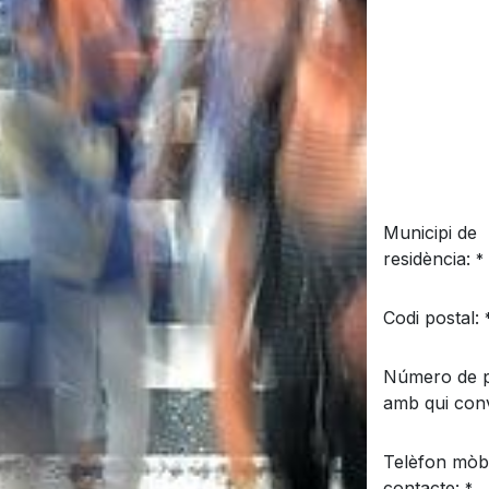
Municipi de
residència:
*
Codi postal:
Número de 
amb qui conv
Telèfon mòbi
contacte: