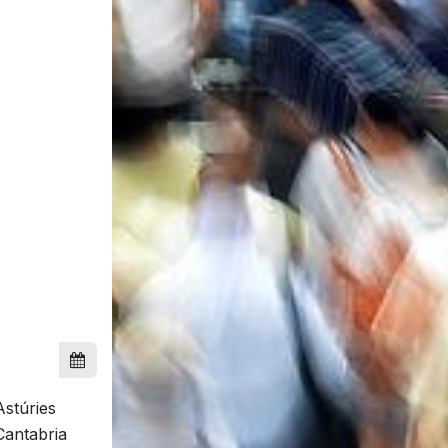
Astúries
Cantabria