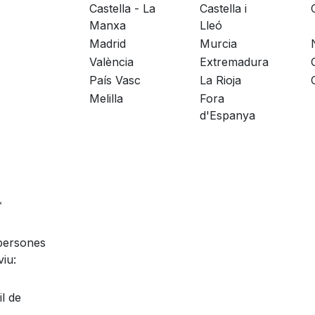
Castella - La
Castella i
Manxa
Lleó
Madrid
Murcia
València
Extremadura
País Vasc
La Rioja
Melilla
Fora
d'Espanya
*
persones
iu:
l de