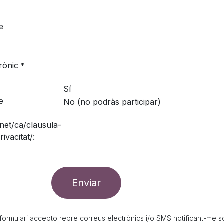
e
rònic
*
Sí
e
No (no podràs participar)
.net/ca/clausula-
ivacitat/:
Enviar
formulari accepto rebre correus electrònics i/o SMS notificant-me s