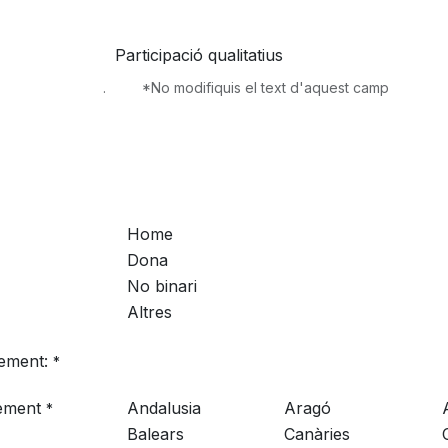
. *No modifiquis el text d'aquest camp
Home
Dona
No binari
Altres
ement:
*
xement
Andalusia
Aragó
*
Balears
Canàries