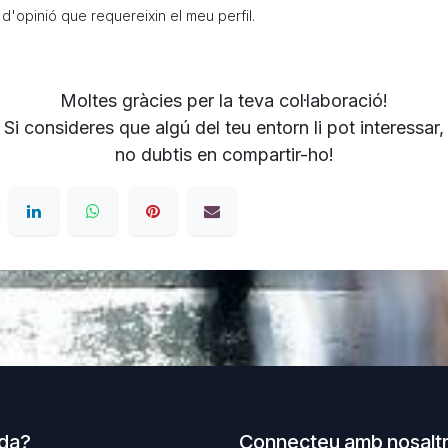
 d'opinió que requereixin el meu perfil.
Moltes gràcies per la teva col·laboració!
Si consideres que algú del teu entorn li pot interessar,
no dubtis en compartir-ho!
uda?
Connecteu amb nosalt