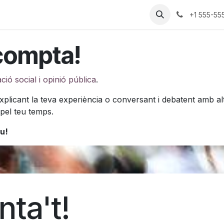
na web
Prova2
Atención al cliente
Treballs
+1 555-55
 compta!
ió social i opinió pública
.
explicant la teva experiència o conversant i debatent amb a
el teu temps.
eu!
ta't!