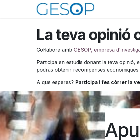
Skip to Content
Anar a la pàgi
La teva opinió
Col·labora amb
GESOP, empresa d'investigac
Participa en estudis donant la teva opinió, 
podràs obtenir recompenses econòmiques p
A què esperes?
Participa i fes còrrer la v
Apun